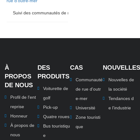
Suivi des communautés de rue d'outre-mer
À
DES
CAS
NOUVELLE
PROPOS
PRODUITS
Communauté
Nouvelles de
DE NOUS
Voiturette de
de rue d'outr
la société
Profil de l'ent
golf
e-mer
Tendances d
reprise
Pick-up
Université
e l'industrie
Honneur
Quatre roues
Zone touristi
À propos de
Bus touristiqu
que
nous
e