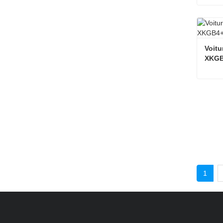
voitur
Cont
Voitu
XKGB
Cont
1