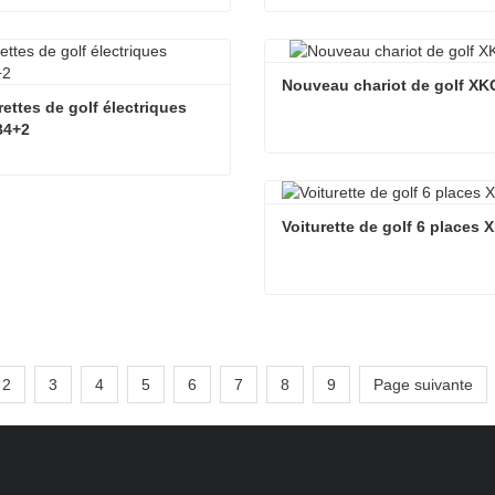
ette de golf électrique
acter maintenant
Contacter maintenant
Nouveau chariot de golf X
rettes de golf électriques 
4+2
Nouveau chariot de golf X
Voiturettes de golf électriques XKGB4+2
Contacter maintenant
Voiturette de golf 6 places
acter maintenant
Contacter maintenant
2
3
4
5
6
7
8
9
Page suivante