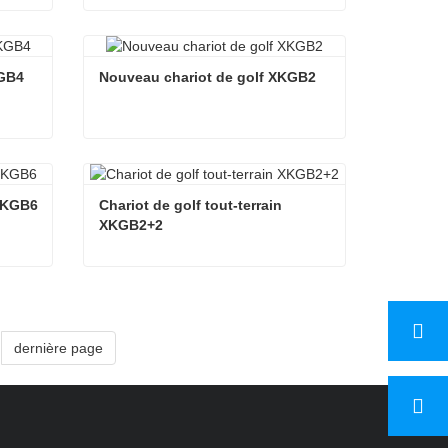
chariot de concessionnaire de golf buggy-golf
voiturette de golf à gaz/chariot de golf à essence
Contacter maintenant
KGB4
Nouveau chariot de golf XKGB2
KGB4
Nouveau chariot de golf XKGB2
Contacter maintenant
 XKGB6
Chariot de golf tout-terrain 
XKGB2+2
Voiturette de golf 6 places XKGB6
Chariot de golf tout-terrain XKGB2+2
Contacter maintenant
dernière page