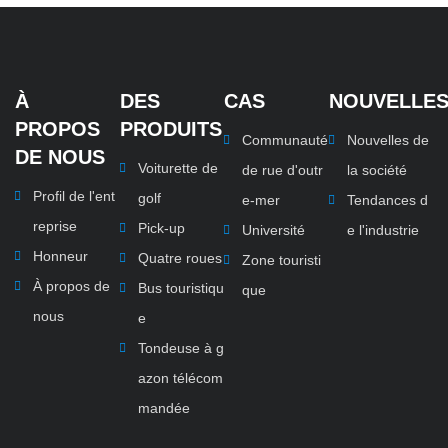
À
DES
CAS
NOUVELLE
PROPOS
PRODUITS
Communauté
Nouvelles de
DE NOUS
Voiturette de
de rue d'outr
la société
Profil de l'ent
golf
e-mer
Tendances d
reprise
Pick-up
Université
e l'industrie
Honneur
Quatre roues
Zone touristi
À propos de
Bus touristiqu
que
nous
e
Tondeuse à g
azon télécom
mandée