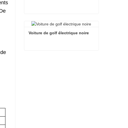
ents
 De
Voiture de golf électrique blanche
Contacter maintenant
Voiture de golf électrique noire
 de
Voiture de golf électrique noire
Contacter maintenant