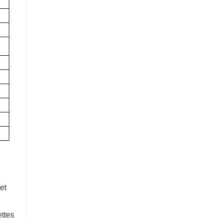
et
ettes