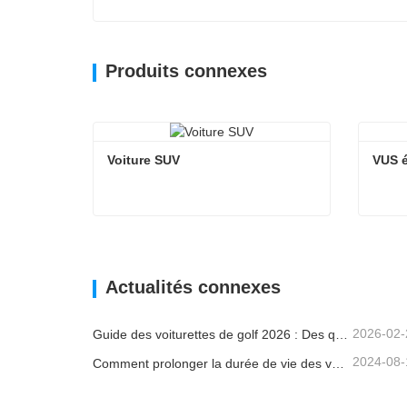
Produits connexes
Voiture SUV
VUS é
Voiture SUV
VUS é
Contacter maintenant
Co
Actualités connexes
2026-02-
Guide des voiturettes de golf 2026 : Des quartiers résidentiels aux complexes hôteliers – Comment choisir le véhicule polyvalent idéal ?
2024-08-
Comment prolonger la durée de vie des voiturettes de golf électriques