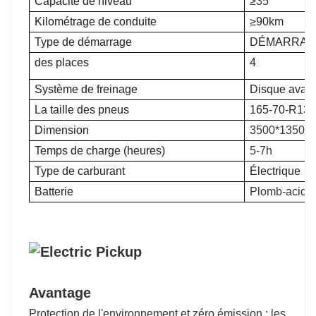
Capacité de niveau
≥35°
Kilométrage de conduite
≥90km
Type de démarrage
DÉMARRAG
des places
4
Système de freinage
Disque avant 
La taille des pneus
165-70-R13
Dimension
3500*1350*
Temps de charge (heures)
5-7h
Type de carburant
Électrique
Batterie
Plomb-acide/
Avantage
Protection de l'environnement et zéro émission : les