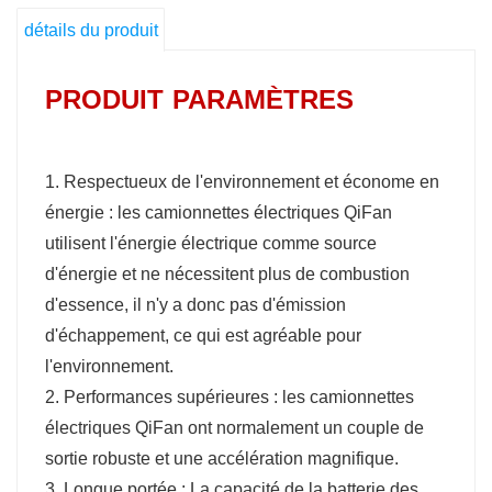
Certaines camionnettes électriques QiFan ont
détails du produit
désormais une autonomie de plusieurs
kilomètres pour une utilisation quotidienne et
PRODUIT
PARAMÈTRES
des déplacements sur de longues distances.
4. Réseau de recharge : Avec le développement
du marché des voitures électriques, le réseau
1. Respectueux de l'environnement et économe en
de recharge s’agrandit et s’améliore.
énergie : les camionnettes électriques QiFan
utilisent l'énergie électrique comme source
d'énergie et ne nécessitent plus de combustion
d'essence, il n'y a donc pas d'émission
d'échappement, ce qui est agréable pour
l'environnement.
2. Performances supérieures : les camionnettes
électriques QiFan ont normalement un couple de
sortie robuste et une accélération magnifique.
3. Longue portée : La capacité de la batterie des