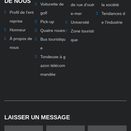
DE NOUS
Voiturette de
de rue d'outr
la société
Profil de l'ent
golf
e-mer
Tendances d
reprise
Pick-up
Université
e l'industrie
Honneur
Quatre roues
Zone touristi
À propos de
Bus touristiqu
que
nous
e
Tondeuse à g
azon télécom
mandée
LAISSER UN MESSAGE