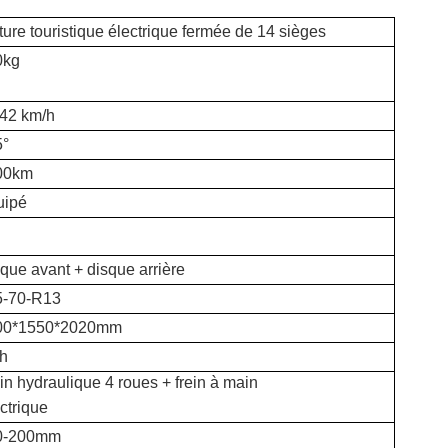
ture touristique électrique fermée de 14 sièges
0kg
42 km/h
5°
00km
uipé
que avant + disque arrière
5-70-R13
00*1550*2020mm
h
in hydraulique 4 roues + frein à main
ctrique
0-200mm