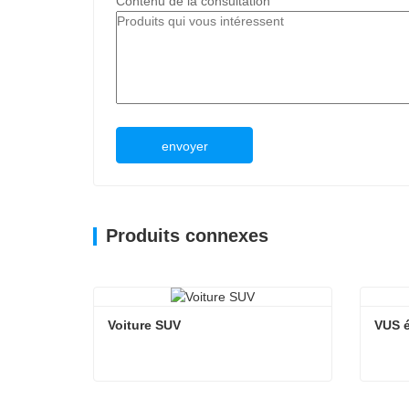
Contenu de la consultation
envoyer
Produits connexes
Voiture SUV
VUS é
Voiture SUV
VUS é