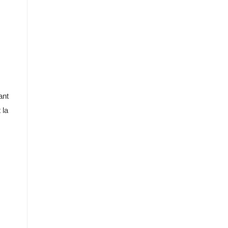
ant
 la