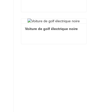
Voiture de golf électrique blanche
Contacter maintenant
Voiture de golf électrique noire
Voiture de golf électrique noire
Contacter maintenant