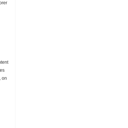
orer
ntent
des
, on