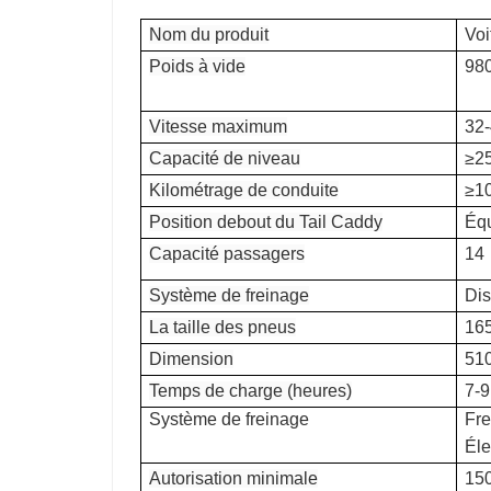
Nom du produit
Voi
Poids à vide
98
Vitesse maximum
32-
Capacité de niveau
≥2
Kilométrage de conduite
≥1
Position debout du Tail Caddy
Éq
Capacité passagers
14
Système de freinage
Dis
La taille des pneus
16
Dimension
51
Temps de charge (heures)
7-9
Système de freinage
Fre
Éle
Autorisation minimale
15