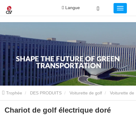
Langue
Trophée
DES PRODUITS
Voiturette de golf
Voiturette de
golf classique
Chariot de golf électrique doré
Chariot de golf électrique doré