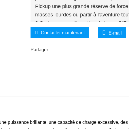
Pickup une plus grande réserve de force
masses lourdes ou partir à l'aventure tout
3.
Options de configuration de luxe : Qi
de luxe en termes de configuration et d
Contacter maintenant
E-mail
équipés d'intérieurs luxueux, de système
technologie de sécurité avancée et d'élém
Partager:
meilleure expérience de conduite.
T
une puissance brillante, une capacité de charge excessive, des