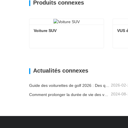
Produits connexes
Voiture SUV
VUS é
Voiture SUV
VUS é
Contacter maintenant
Co
Actualités connexes
2026-02-
Guide des voiturettes de golf 2026 : Des quartiers résidentiels aux complexes hôteliers – Comment choisir le véhicule polyvalent idéal ?
2024-08-
Comment prolonger la durée de vie des voiturettes de golf électriques