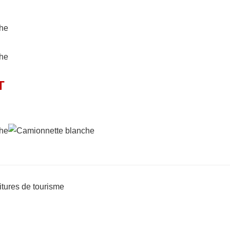
T
itures de tourisme