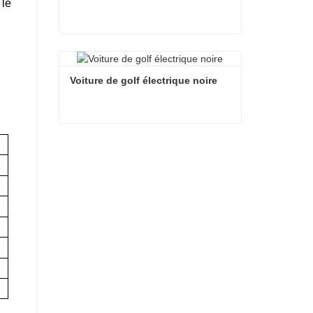
 le
Voiture de golf électrique blanche
Contacter maintenant
Voiture de golf électrique noire
Voiture de golf électrique noire
Contacter maintenant