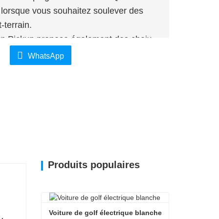
 lorsque vous souhaitez soulever des
-terrain.
Fan Pickup propose également des choix
e confort. De nombreux modèles sont
WhatsApp
s d'infodivertissement avancés, d'une
ents d'aide à la conduite pour offrir une
Produits populaires
Voiture de golf électrique blanche