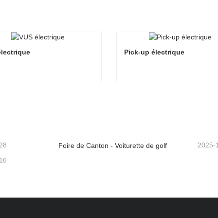
lectrique
Pick-up électrique
lectrique
Pick-up électrique
ntacter maintenant
Contacter maintenant
28
2025-
Foire de Canton - Voiturette de golf
16