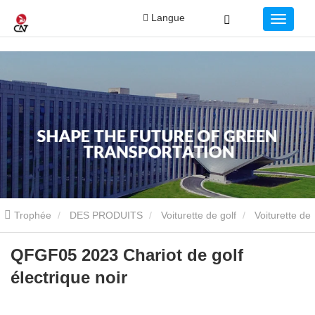
Langue
Trophée
DES PRODUITS
Voiturette de golf
Voiturette de
golf tout-terrain
QFGF05 2023 Chariot de golf électrique noir
QFGF05 2023 Chariot de golf
électrique noir