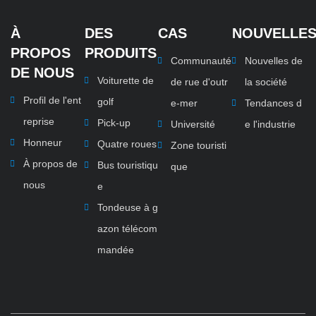
À
DES
CAS
NOUVELLE
PROPOS
PRODUITS
Communauté
Nouvelles de
DE NOUS
Voiturette de
de rue d'outr
la société
Profil de l'ent
golf
e-mer
Tendances d
reprise
Pick-up
Université
e l'industrie
Honneur
Quatre roues
Zone touristi
À propos de
Bus touristiqu
que
nous
e
Tondeuse à g
azon télécom
mandée